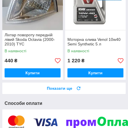
Ліхтар повороту передній
лівий Skoda Octavia (2000-
Моторна олива Venol 10w40
2010) TYC
Semi Synthetic 5 л
В наявності
В наявності
440
1 220
₴
₴
Купити
Купити
Показати ще
Способи оплати