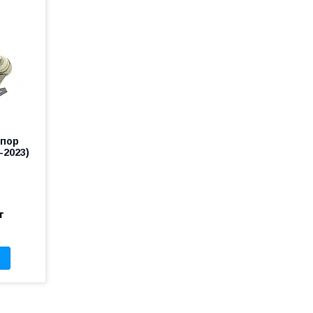
опор
-2023)
т