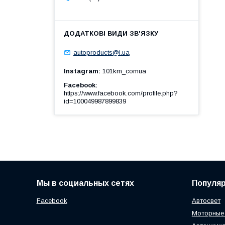
autoproducts@i.ua
Instagram
101km_comua
Facebook
https://www.facebook.com/profile.php?
id=100049987899839
Мы в социальных сетях
Популя
Facebook
Автосвет
Моторные