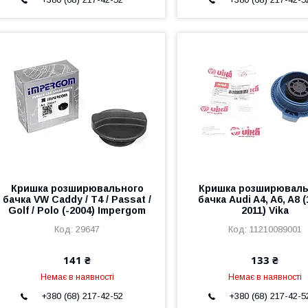
Кришка розширювального
Кришка розширюваль
бачка VW Caddy / T4 / Passat /
бачка Audi A4, A6, A8 
Golf / Polo (-2004) Impergom
2011) Vika
29647
11210089001
141 ₴
133 ₴
Немає в наявності
Немає в наявності
+380 (68) 217-42-52
+380 (68) 217-42-5