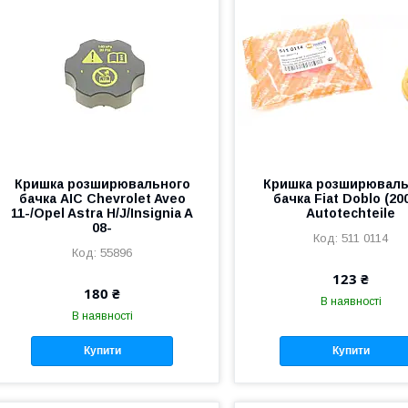
Кришка розширювального
Кришка розширюваль
бачка AIC Chevrolet Aveo
бачка Fiat Doblo (20
11-/Opel Astra H/J/Insignia A
Autotechteile
08-
511 0114
55896
123 ₴
180 ₴
В наявності
В наявності
Купити
Купити