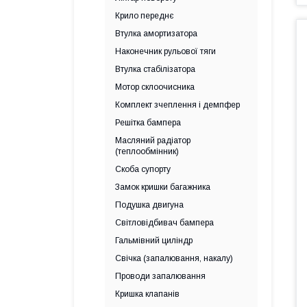
Крило переднє
Втулка амортизатора
Наконечник рульової тяги
Втулка стабілізатора
Мотор склоочисника
Комплект зчеплення і демпфер
Решітка бампера
Масляний радіатор
(теплообмінник)
Скоба супорту
Замок кришки багажника
Подушка двигуна
Світловідбивач бампера
Гальмівний циліндр
Свічка (запалювання, накалу)
Проводи запалювання
Кришка клапанів