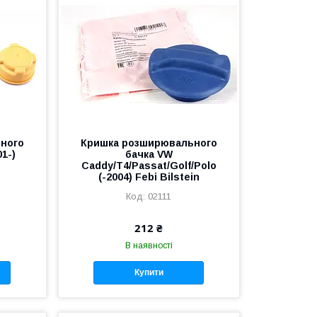
ного
Кришка розширювального
01-)
бачка VW
Caddy/T4/Passat/Golf/Polo
(-2004) Febi Bilstein
02111
212 ₴
В наявності
Купити