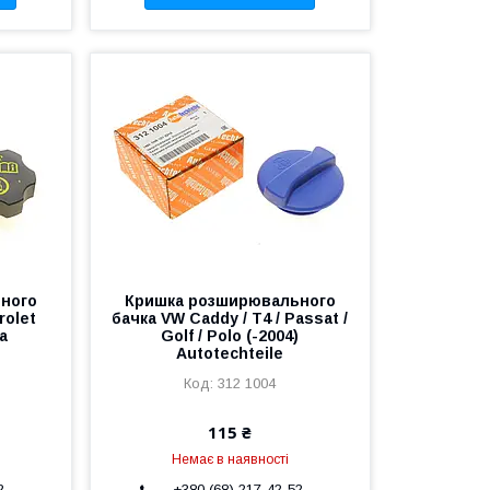
ного
Кришка розширювального
rolet
бачка VW Caddy / T4 / Passat /
ra
Golf / Polo (-2004)
Autotechteile
312 1004
115 ₴
Немає в наявності
2
+380 (68) 217-42-52