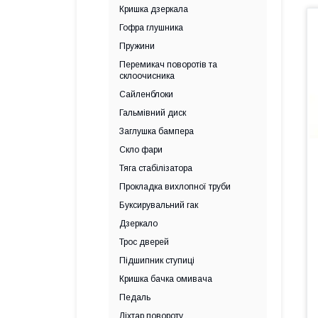
Кришка дзеркала
Гофра глушника
Пружини
Перемикач поворотів та
склоочисника
Сайленблоки
Гальмівний диск
Заглушка бампера
Скло фари
Тяга стабілізатора
Прокладка вихлопної труби
Буксирувальний гак
Дзеркало
Трос дверей
Підшипник ступиці
Кришка бачка омивача
Педаль
Ліхтар повороту