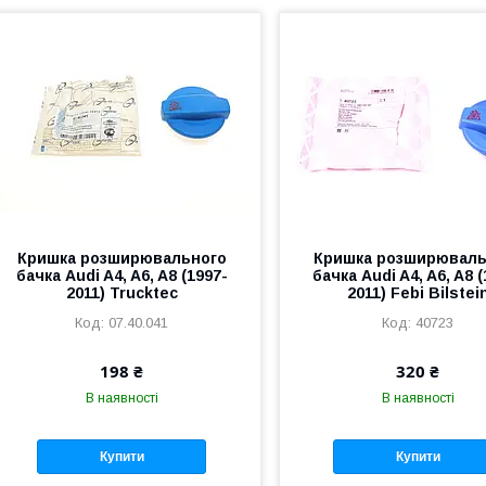
Кришка розширювального
Кришка розширюваль
бачка Audi A4, A6, A8 (1997-
бачка Audi A4, A6, A8 
2011) Trucktec
2011) Febi Bilstei
07.40.041
40723
198 ₴
320 ₴
В наявності
В наявності
Купити
Купити