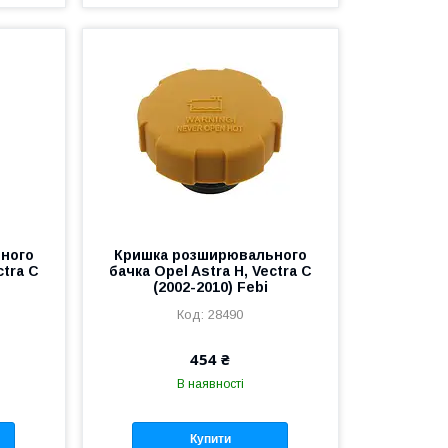
ного
Кришка розширювального
ctra C
бачка Opel Astra H, Vectra C
(2002-2010) Febi
28490
454 ₴
В наявності
Купити