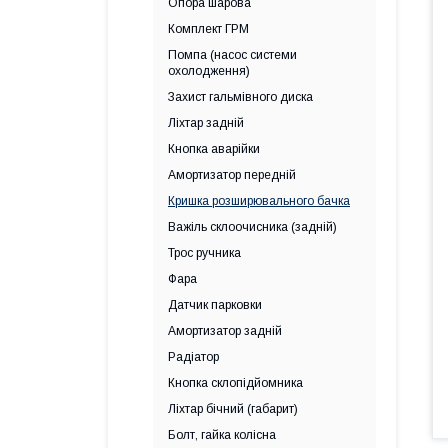
Опора шарова
Комплект ГРМ
Помпа (насос системи
охолодження)
Захист гальмівного диска
Ліхтар задній
Кнопка аварійки
Амортизатор передній
Кришка розширювального бачка
Важіль склоочисника (задній)
Трос ручника
Фара
Датчик парковки
Амортизатор задній
Радіатор
Кнопка склопідйомника
Ліхтар бічний (габарит)
Болт, гайка колісна