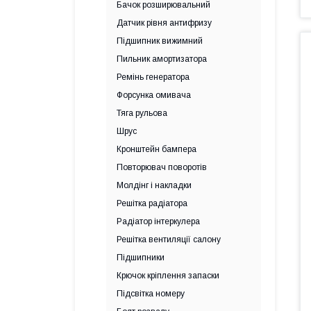
Бачок розширювальний
Датчик рівня антифризу
Підшипник вижимний
Пильник амортизатора
Ремінь генератора
Форсунка омивача
Тяга рульова
Шрус
Кронштейн бампера
Повторювач поворотів
Молдінг і накладки
Решітка радіатора
Радіатор інтеркулера
Решітка вентиляції салону
Підшипники
Крючок кріплення запаски
Підсвітка номеру