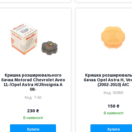
Кришка розширювального
Кришка розширюваль
бачка Motorad Chevrolet Aveo
бачка Opel Astra H, Ve
11-/Opel Astra H/J/Insignia A
(2002-2010) AIC
08-
52950
T-62
150 ₴
230 ₴
В наявності
В наявності
Купити
Купити