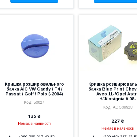
Кришка розширювального
Кришка розширюваль
бачка AIC VW Caddy / T4 /
бачка Blue Print Chev
Passat / Golf / Polo (-2004)
Aveo 11-/Opel Ast
H/J/Insignia A 08-
50027
ADG09928
135 ₴
227 ₴
Немає в наявності
Немає в наявності
+380 (68) 217-42-52
+380 (68) 217-42-5