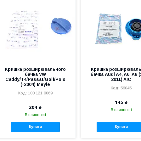
Кришка розширювального
Кришка розширюваль
бачка VW
бачка Audi A4, A6, A8 
Caddy/T4/Passat/Golf/Polo
2011) AIC
(-2004) Meyle
56045
100 121 0069
145 ₴
204 ₴
В наявності
В наявності
Купити
Купити