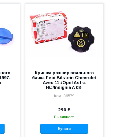
ного
Кришка розширювального
(1997-
бачка Febi Bilstein Chevrolet
n
Aveo 11-/Opel Astra
H/J/Insignia A 08-
36579
290 ₴
В наявності
Купити