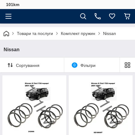
101km
Товари та послуги
Комплект пружин
Nissan
Nissan
Сортування
0
Фільтри