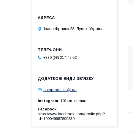
Івана Франка 53, Луцьк, Україна
+380 (68) 217-42-52
autoproducts@i.ua
Instagram
101km_comua
Facebook
https://www.facebook.com/profile.php?
id=100049987899839