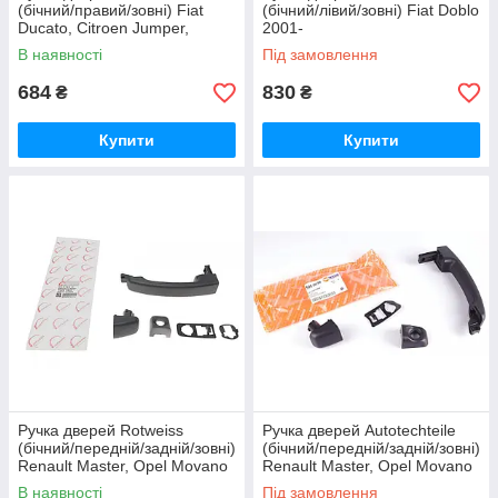
(бічний/правий/зовні) Fiat
(бічний/лівий/зовні) Fiat Doblo
Ducato, Citroen Jumper,
2001-
Peugeot Boxer (1994-2002)
В наявності
Під замовлення
684
830
₴
₴
Купити
Купити
Ручка дверей Rotweiss
Ручка дверей Autotechteile
(бічний/передній/задній/зовні)
(бічний/передній/задній/зовні)
Renault Master, Opel Movano
Renault Master, Opel Movano
2010-
2010-
В наявності
Під замовлення