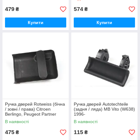
479
574
₴
₴
Купити
Купити
Ручка дверей Rotweiss (бічна
Ручка дверей Autotechteile
/ зовні / права) Citroen
(задня / ляда) MB Vito (W638)
Berlingo, Peugeot Partner
1996-
(1996-_)
В наявності
В наявності
475
115
₴
₴