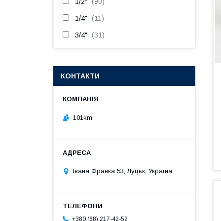
1/2"
90
1/4"
11
3/4"
31
КОНТАКТИ
101km
Івана Франка 53, Луцьк, Україна
+380 (68) 217-42-52