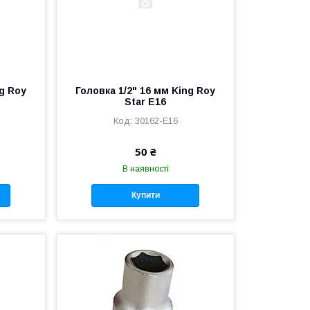
ng Roy
Головка 1/2" 16 мм King Roy
Star E16
30162-E16
50 ₴
В наявності
Купити