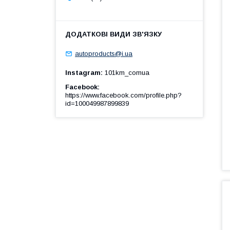
autoproducts@i.ua
Instagram
101km_comua
Facebook
https://www.facebook.com/profile.php?
id=100049987899839