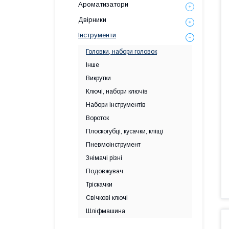
Ароматизатори
Двірники
Інструменти
Головки, набори головок
Інше
Викрутки
Ключі, набори ключів
Набори інструментів
Вороток
Плоскогубці, кусачки, кліщі
Пневмоінструмент
Знімачі різні
Подовжувач
Тріскачки
Свічкові ключі
Шліфмашина