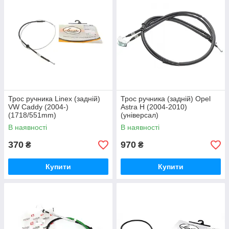
Трос ручника Linex (задній)
Трос ручника (задній) Opel
VW Caddy (2004-)
Astra H (2004-2010)
(1718/551mm)
(універсал)
(1735/1550+1760/1580mm)
В наявності
В наявності
Linex
370
970
₴
₴
Купити
Купити