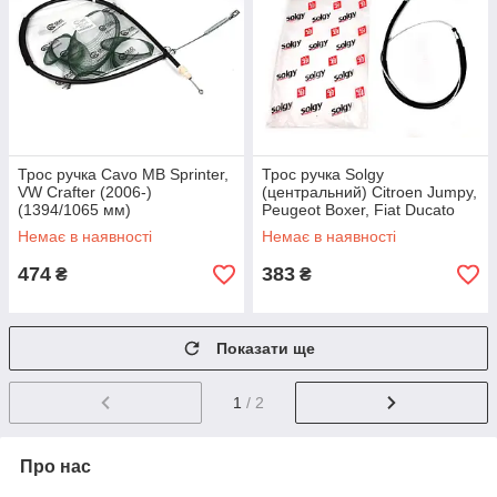
Трос ручка Cavo MB Sprinter,
Трос ручка Solgy
VW Crafter (2006-)
(центральний) Citroen Jumpy,
(1394/1065 мм)
Peugeot Boxer, Fiat Ducato
(2002-) (1463/645 мм)
Немає в наявності
Немає в наявності
474
383
₴
₴
Показати ще
1
/ 2
Про нас