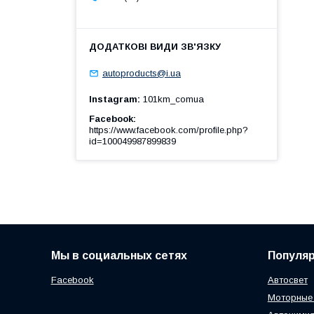
autoproducts@i.ua
Instagram
101km_comua
Facebook
https://www.facebook.com/profile.php?
id=100049987899839
Мы в социальных сетях
Популя
Facebook
Автосвет
Моторные