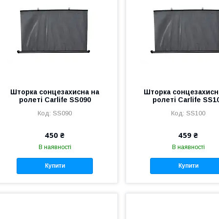
Шторка сонцезахисна на
Шторка сонцезахисн
ролеті Carlife SS090
ролеті Carlife SS1
SS090
SS100
450 ₴
459 ₴
В наявності
В наявності
Купити
Купити