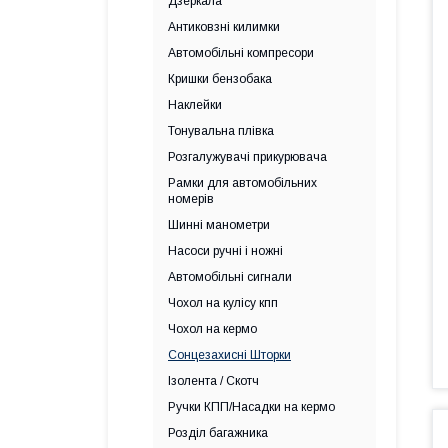
Дзеркала
Антиковзні килимки
Автомобільні компресори
Кришки бензобака
Наклейки
Тонувальна плівка
Розгалужувачі прикурювача
Рамки для автомобільних
номерів
Шинні манометри
Насоси ручні і ножні
Автомобільні сигнали
Чохол на кулісу кпп
Чохол на кермо
Сонцезахисні Шторки
Ізолента / Скотч
Ручки КПП/Насадки на кермо
Розділ багажника