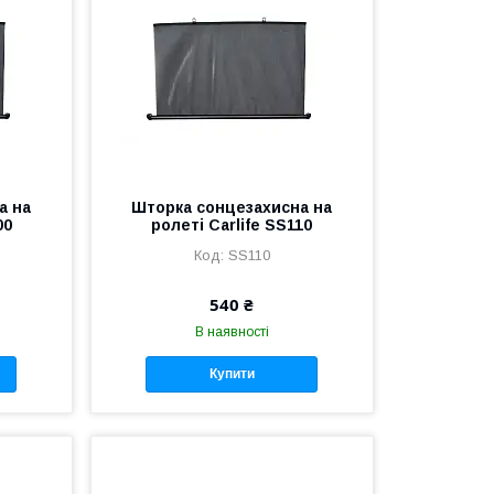
а на
Шторка сонцезахисна на
00
ролеті Carlife SS110
SS110
540 ₴
В наявності
Купити