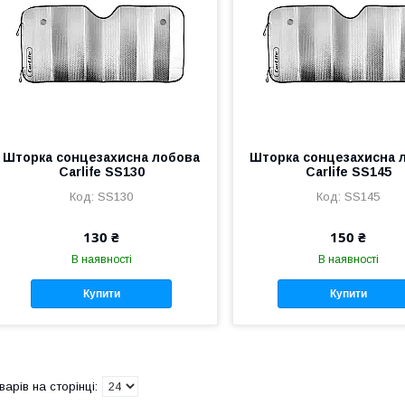
Шторка сонцезахисна лобова
Шторка сонцезахисна 
Carlife SS130
Carlife SS145
SS130
SS145
130 ₴
150 ₴
В наявності
В наявності
Купити
Купити