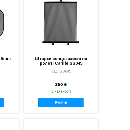
бічні
Шторки сонцезахисні на
ролеті Carlife SS045
SS045
360 ₴
В наявності
Купити