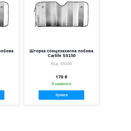
лобова
Шторка сонцезахисна лобова
Carlife SS150
SS150
170 ₴
В наявності
Купити