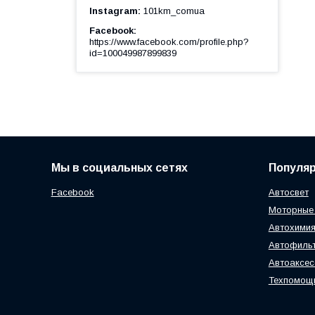
Instagram
101km_comua
Facebook
https://www.facebook.com/profile.php?
id=100049987899839
Мы в социальных сетях
Популя
Facebook
Автосвет
Моторные
Автохимия
Автофиль
Автоаксе
Техпомощ