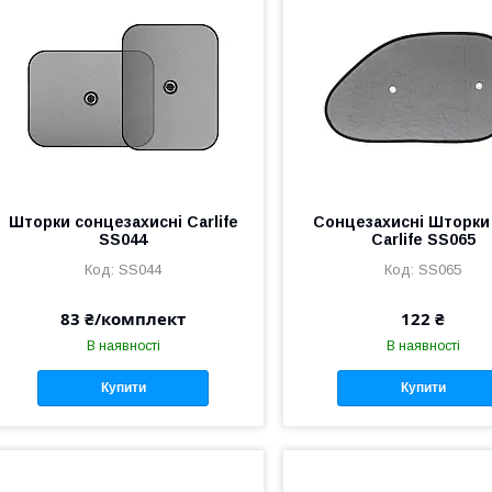
Шторки сонцезахисні Carlife
Сонцезахисні Шторки 
SS044
Carlife SS065
SS044
SS065
83 ₴/комплект
122 ₴
В наявності
В наявності
Купити
Купити