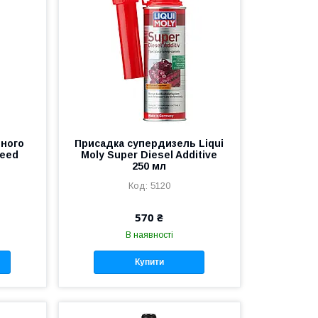
ьного
Присадка супердизель Liqui
peed
Moly Super Diesel Additive
250 мл
5120
570 ₴
В наявності
Купити