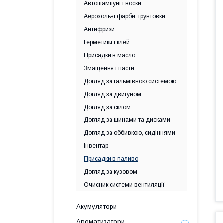
Автошампуні і воски
Аерозольні фарби, грунтовки
Антифризи
Герметики і клей
Присадки в масло
Змащення і пасти
Догляд за гальмівною системою
Догляд за двигуном
Догляд за склом
Догляд за шинами та дисками
Догляд за оббивкою, сидіннями
Інвентар
Присадки в паливо
Догляд за кузовом
Очисник системи вентиляції
Акумулятори
Ароматизатори