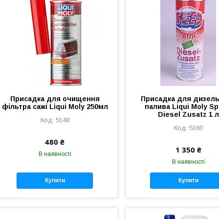
Присадка для очищення
Присадка для дизел
фільтра сажі Liqui Moly 250мл
палива Liqui Moly S
Diesel Zusatz 1 л
5148
5160
480 ₴
1 350 ₴
В наявності
В наявності
Купити
Купити