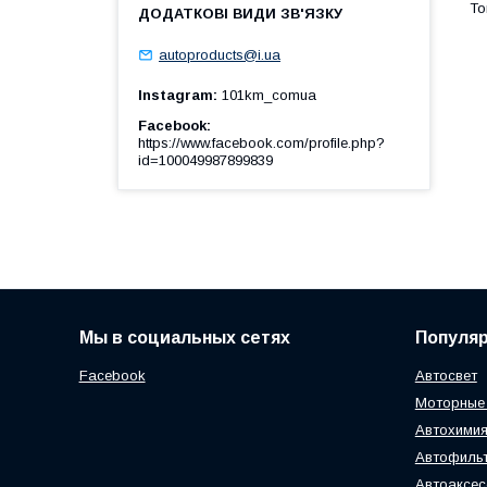
autoproducts@i.ua
Instagram
101km_comua
Facebook
https://www.facebook.com/profile.php?
id=100049987899839
Мы в социальных сетях
Популя
Facebook
Автосвет
Моторные
Автохимия
Автофиль
Автоаксе