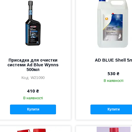
Присадка для очистки
AD BLUE Shell 5
системи Ad Blue Wynns
500мл
530 ₴
W21090
В наявності
410 ₴
В наявності
Купити
Купити