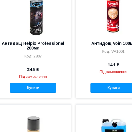
Антидощ Helpix Professional
Антидощ Voin 100
200мл
VA1001
2807
141 ₴
245 ₴
Під замовлення
Під замовлення
Купити
Купити