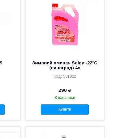
S
Зимовий омивач Solgy -22°C
л
(виноград) 4л
501002
290 ₴
В наявності
Купити