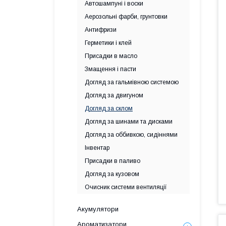
Автошампуні і воски
Аерозольні фарби, грунтовки
Антифризи
Герметики і клей
Присадки в масло
Змащення і пасти
Догляд за гальмівною системою
Догляд за двигуном
Догляд за склом
Догляд за шинами та дисками
Догляд за оббивкою, сидіннями
Інвентар
Присадки в паливо
Догляд за кузовом
Очисник системи вентиляції
Акумулятори
Ароматизатори