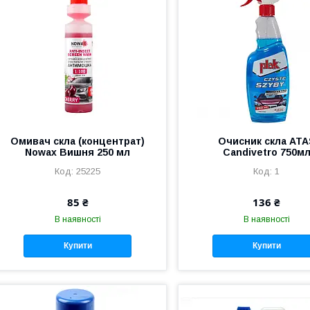
Омивач скла (концентрат)
Очисник скла ATA
Nowax Вишня 250 мл
Candivetro 750м
25225
1
85 ₴
136 ₴
В наявності
В наявності
Купити
Купити