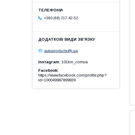
+380 (68) 217-42-52
autoproducts@i.ua
Instagram
101km_comua
Facebook
https://www.facebook.com/profile.php?
id=100049987899839