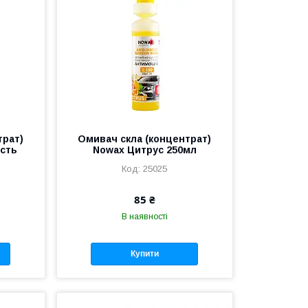
трат)
Омивач скла (концентрат)
ість
Nowax Цитрус 250мл
25025
85 ₴
В наявності
Купити