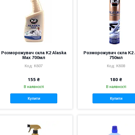
Розморожувач скла K2 Alaska
Розморожувач скла K2 
Max 700мл
750мл
K607
K608
155 ₴
180 ₴
В наявності
В наявності
Купити
Купити