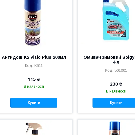
Антидощ K2 Vizio Plus 200мл
Омивач зимовий Solgy 
4 л
K511
501001
115 ₴
230 ₴
В наявності
В наявності
Купити
Купити