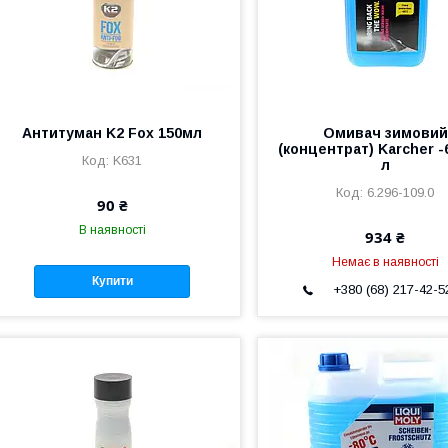
Антитуман K2 Fox 150мл
Омивач зимовий
(концентрат) Karcher -
K631
л
6.296-109.0
90 ₴
В наявності
934 ₴
Немає в наявності
Купити
+380 (68) 217-42-5