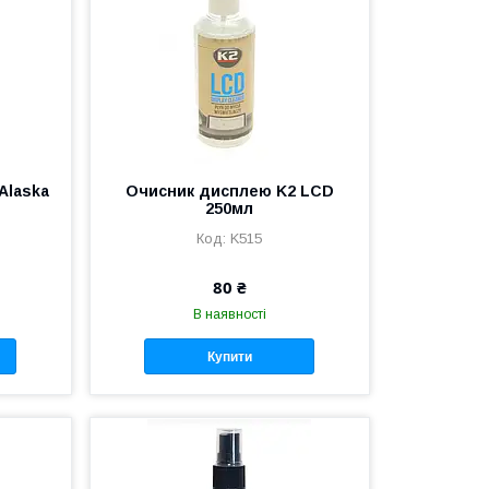
Alaska
Очисник дисплею K2 LCD
250мл
K515
80 ₴
В наявності
Купити