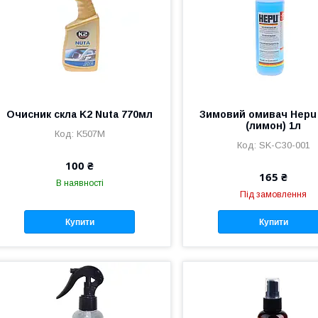
Очисник cкла K2 Nuta 770мл
Зимовий омивач Hepu 
(лимон) 1л
K507M
SK-C30-001
100 ₴
165 ₴
В наявності
Під замовлення
Купити
Купити