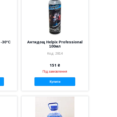
-30°C
Антидощ Helpix Professional
100мл
2814
151 ₴
Під замовлення
Купити