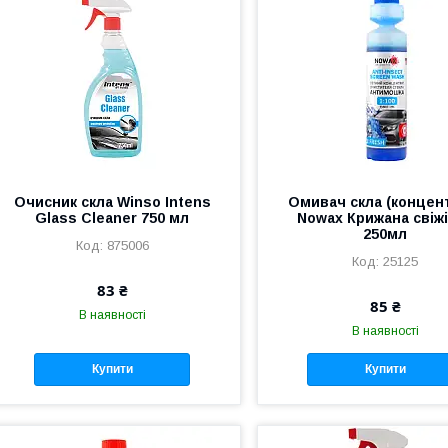
Очисник скла Winso Intens
Омивач скла (концен
Glass Cleaner 750 мл
Nowax Крижана свіж
250мл
875006
25125
83 ₴
85 ₴
В наявності
В наявності
Купити
Купити