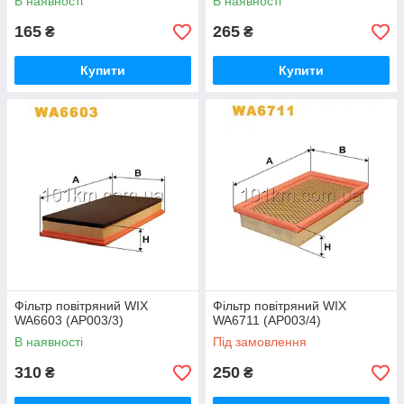
В наявності
В наявності
165
265
₴
₴
Купити
Купити
Фільтр повітряний WIX
Фільтр повітряний WIX
WA6603 (AP003/3)
WA6711 (AP003/4)
В наявності
Під замовлення
310
250
₴
₴