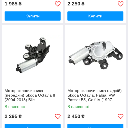
1 985
2 250
₴
₴
Купити
Купити
Мотор склоочисника
Мотор склоочисника (задній)
(передній) Skoda Octavia II
Skoda Octavia, Fabia, VW
(2004-2013) Blic
Passat B5, Golf IV (1997-
2010) Blic
В наявності
В наявності
2 295
2 450
₴
₴