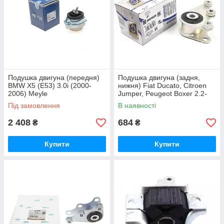
Подушка двигуна (передня)
Подушка двигуна (задня,
BMW X5 (E53) 3.0i (2000-
нижня) Fiat Ducato, Citroen
2006) Meyle
Jumper, Peugeot Boxer 2.2-
2.3D (2006-) Impergom
Під замовлення
В наявності
2 408
684
₴
₴
Купити
Купити