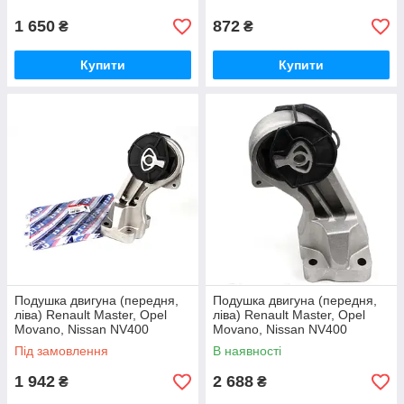
1 650
872
₴
₴
Купити
Купити
Подушка двигуна (передня,
Подушка двигуна (передня,
ліва) Renault Master, Opel
ліва) Renault Master, Opel
Movano, Nissan NV400
Movano, Nissan NV400
(2010-) Ucel
(2010-) Impergom
Під замовлення
В наявності
1 942
2 688
₴
₴