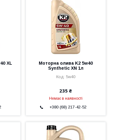
40 XL
Моторна олива K2 5w40
Synthetic XN 1л
5w40
235 ₴
Немає в наявності
2
+380 (68) 217-42-52