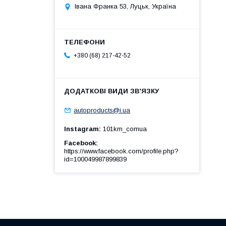
Івана Франка 53, Луцьк, Україна
+380 (68) 217-42-52
autoproducts@i.ua
Instagram
101km_comua
Facebook
https://www.facebook.com/profile.php?
id=100049987899839