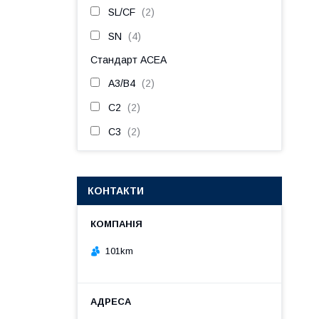
SL/CF
2
SN
4
Стандарт ACEA
A3/B4
2
C2
2
C3
2
КОНТАКТИ
101km