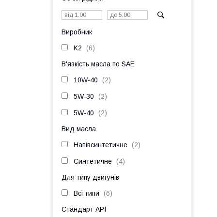
Виробник
K2
6
В'язкість масла по SAE
10W-40
2
5W-30
2
5W-40
2
Вид масла
Напівсинтетичне
2
Синтетичне
4
Для типу двигунів
Всі типи
6
Стандарт API