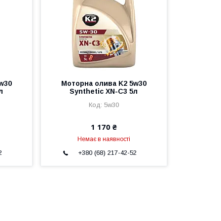
w30
Моторна олива K2 5w30
л
Synthetic XN-C3 5л
5w30
1 170 ₴
Немає в наявності
2
+380 (68) 217-42-52