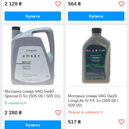
2 129
564
₴
₴
Купити
Купити
Моторна олива VAG 5w40
Special D 5л (505 00 / 505 01)
Моторна олива VAG 0w20
LongLife IV FE 1л (508 00 /
В наявності
509 00)
2 280
Немає в наявності
₴
517
₴
Купити