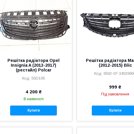
Решітка радіатора Opel
Решітка радіатора Ma
Insignia A (2013-2017)
(2012-2015) Blic
(рестайл) Polcar
6502-07-345399
55D105
999 ₴
4 200 ₴
Під замовлення
В наявності
Купити
Купити