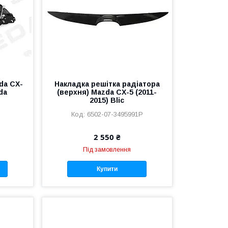
da CX-
Накладка решітка радіатора
da
(верхня) Mazda CX-5 (2011-
2015) Blic
6502-07-3495991P
2 550 ₴
Під замовлення
Купити