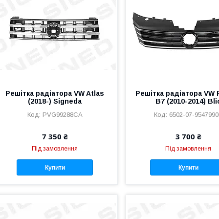
Решітка радіатора VW Atlas
Решітка радіатора VW 
(2018-) Signeda
B7 (2010-2014) Bli
PVG99288CA
6502-07-954799
7 350 ₴
3 700 ₴
Під замовлення
Під замовлення
Купити
Купити