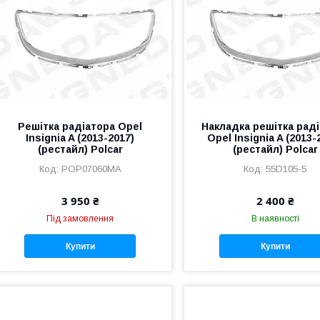
Решітка радіатора Opel
Накладка решітка рад
Insignia A (2013-2017)
Opel Insignia A (2013-
(рестайл) Polcar
(рестайл) Polcar
POP07060MA
55D105-5
3 950 ₴
2 400 ₴
Під замовлення
В наявності
Купити
Купити