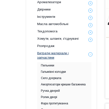
Ароматизатори
Двірники
Інструменти
Масла автомобільні
Техдопомога
Хомути, шланги, з'єднувачі
Розпродаж
Витратні матеріали і
запчастини
Пильники
Гальмівні колодки
Скло дзеркала
Амортизатори кришки багажника
Ручка дверей
Ролик двері
Фара протитуманна