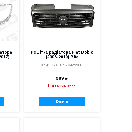
іатора
Решітка радіатора Fiat Doblo
2017)
(2006-2010) Blic
6502-07-2042990P
999 ₴
Під замовлення
Купити