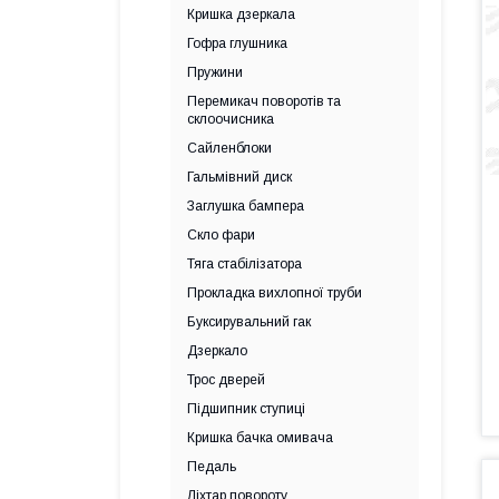
Кришка дзеркала
Гофра глушника
Пружини
Перемикач поворотів та
склоочисника
Сайленблоки
Гальмівний диск
Заглушка бампера
Скло фари
Тяга стабілізатора
Прокладка вихлопної труби
Буксирувальний гак
Дзеркало
Трос дверей
Підшипник ступиці
Кришка бачка омивача
Педаль
Ліхтар повороту