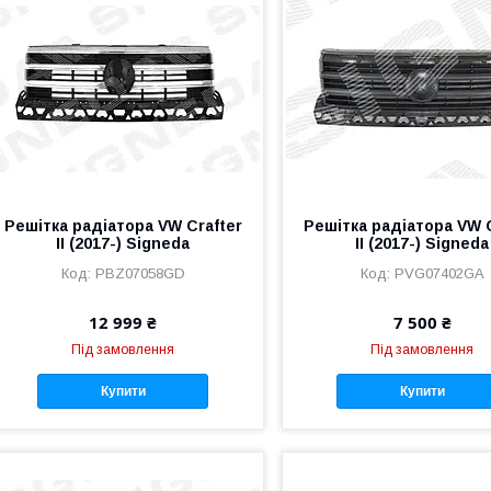
Решітка радіатора VW Crafter
Решітка радіатора VW C
II (2017-) Signeda
II (2017-) Signeda
PBZ07058GD
PVG07402GA
12 999 ₴
7 500 ₴
Під замовлення
Під замовлення
Купити
Купити