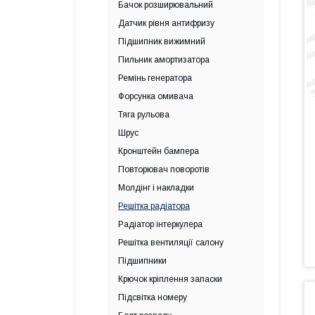
Бачок розширювальний
Датчик рівня антифризу
Підшипник вижимний
Пильник амортизатора
Ремінь генератора
Форсунка омивача
Тяга рульова
Шрус
Кронштейн бампера
Повторювач поворотів
Молдінг і накладки
Решітка радіатора
Радіатор інтеркулера
Решітка вентиляції салону
Підшипники
Крючок кріплення запаски
Підсвітка номеру