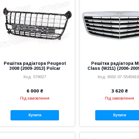
Решітка радіатора Peugeot
Решітка радіатора M
3008 (2009-2013) Polcar
Class (W211) (2006-2009
578027
6502-07-554591
6 000 ₴
3 620 ₴
Під замовлення
Під замовлення
Купити
Купити