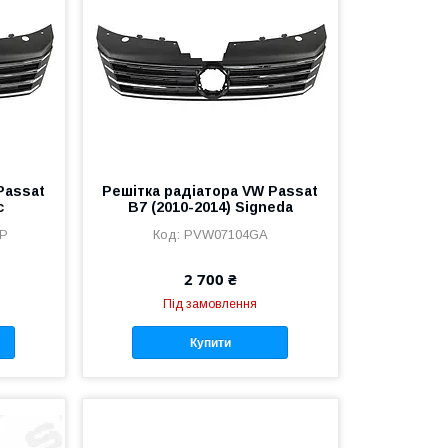
Passat
Решітка радіатора VW Passat
c
B7 (2010-2014) Signeda
0P
PVW07104GA
2 700 ₴
Під замовлення
Купити