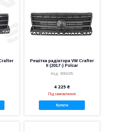
rafter
Решітка радіатора VW Crafter
II (2017-) Polcar
95N205
4 225 ₴
Під замовлення
Купити