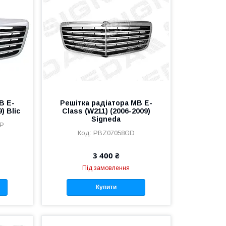
B E-
Решітка радіатора MB E-
) Blic
Class (W211) (2006-2009)
Signeda
0P
PBZ07058GD
3 400 ₴
Під замовлення
Купити