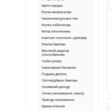
Крило переднє
Втулка амортизатора
Наконечник рульової тяги
Втулка стабілізатора
Мотор склоочисника
Комплект зчеплення і демпфер
Решітка бампера
Масляний радіатор
(теплообмінник)
Скоба супорту
Замок кришки багажника
Подушка двигуна
Світловідбивач бампера
Гальмівний циліндр
Свічка (запалювання, накалу)
Проводи запалювання
Кришка клапанів