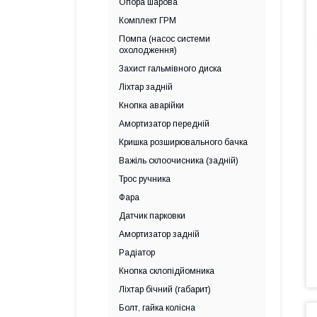
Опора шарова
Комплект ГРМ
Помпа (насос системи
охолодження)
Захист гальмівного диска
Ліхтар задній
Кнопка аварійки
Амортизатор передній
Кришка розширювального бачка
Важіль склоочисника (задній)
Трос ручника
Фара
Датчик парковки
Амортизатор задній
Радіатор
Кнопка склопідйомника
Ліхтар бічний (габарит)
Болт, гайка колісна