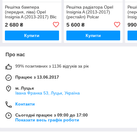
Решітка бампера
Решітка радіатора Opel
Реші
(передня, ліва) Opel
Insignia A (2013-2017)
(пер
Insignia A (2013-2017) Blic
(рестайл) Polcar
Insi
Polc
2 680
5 600
990
₴
₴
Купити
Купити
Про нас
99% позитивних з 1136 відгуків за рік
Працює з 13.06.2017
м. Луцьк
Івана Франка 53, Луцьк, Україна
Контакти
Сьогодні працює з 09:00 до 17:00
Показати весь графік роботи