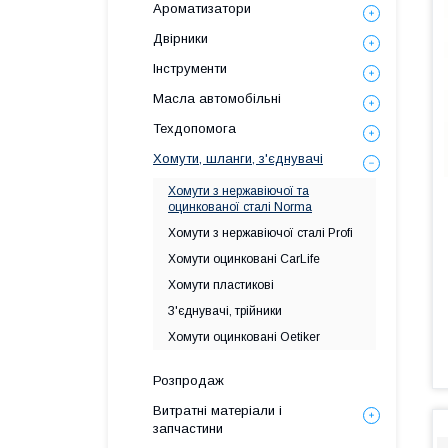
Ароматизатори
Двірники
Інструменти
Масла автомобільні
Техдопомога
Хомути, шланги, з'єднувачі
Хомути з нержавіючої та
оцинкованої сталі Norma
Хомути з нержавіючої сталі Profi
Хомути оцинковані CarLife
Хомути пластикові
З'єднувачі, трійники
Хомути оцинковані Oetiker
Розпродаж
Витратні матеріали і
запчастини