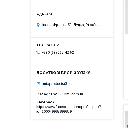
Івана Франка 53, Луцьк, Україна
+380 (68) 217-42-52
autoproducts@i.ua
Instagram
101km_comua
Facebook
https://www.facebook.com/profile.php?
id=100049987899839