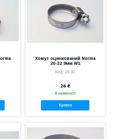
Norma
Хомут оцинкований Norma
20-32 9мм W1
20-32
26 ₴
В наявності
Купити