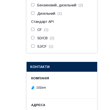
Бензиновий, дизельний
2
Дизельний
1
Стандарт API
CF
1
SD/CB
2
SJ/CF
1
КОНТАКТИ
101km