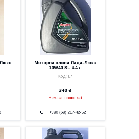
-Люкс
Моторна олива Лада-Люкс
10W40 SL 4.4 л
L7
340 ₴
Немає в наявності
2
+380 (68) 217-42-52