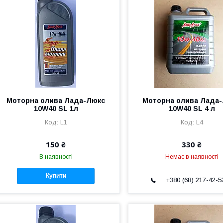
Моторна олива Лада-Люкс
Моторна олива Лада
10W40 SL 1л
10W40 SL 4 л
L1
L4
150 ₴
330 ₴
В наявності
Немає в наявності
Купити
+380 (68) 217-42-5