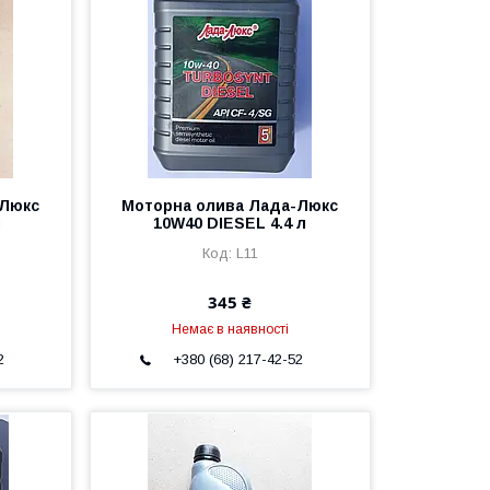
-Люкс
Моторна олива Лада-Люкс
л
10W40 DIESEL 4.4 л
L11
345 ₴
Немає в наявності
2
+380 (68) 217-42-52