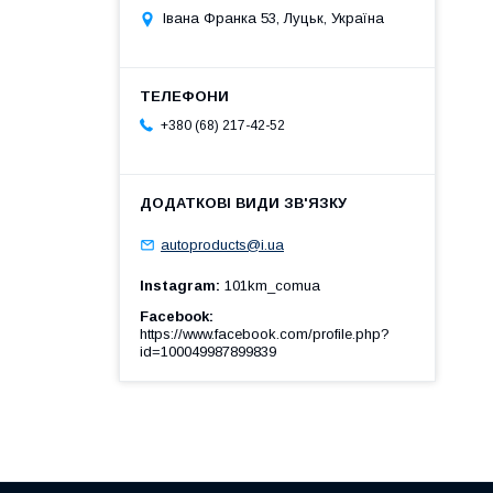
Івана Франка 53, Луцьк, Україна
+380 (68) 217-42-52
autoproducts@i.ua
Instagram
101km_comua
Facebook
https://www.facebook.com/profile.php?
id=100049987899839