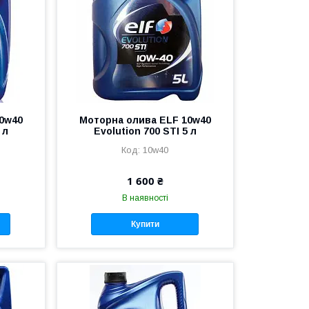
0w40
Моторна олива ELF 10w40
 л
Evolution 700 STI 5 л
10w40
1 600 ₴
В наявності
Купити