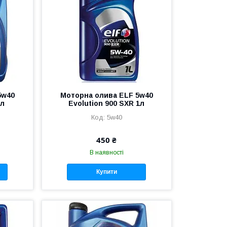
5w40
Моторна олива ELF 5w40
 л
Evolution 900 SXR 1л
5w40
450 ₴
В наявності
Купити