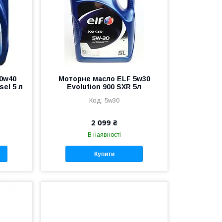
0w40
Моторне масло ELF 5w30
sel 5 л
Evolution 900 SXR 5л
5w30
2 099 ₴
В наявності
Купити