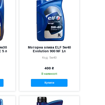
5w30
Моторна олива ELF 5w40
E 5 л
Evolution 900 NF 1л
5w40
400 ₴
В наявності
Купити