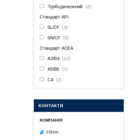
Турбодизельний
2
Стандарт API
SL/CF
4
SN/CF
9
Стандарт ACEA
A3/B4
12
A5/B5
1
C4
2
КОНТАКТИ
101km