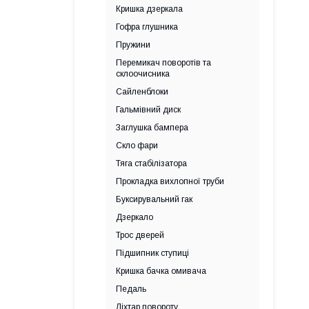
Кришка дзеркала
Гофра глушника
Пружини
Перемикач поворотів та
склоочисника
Сайленблоки
Гальмівний диск
Заглушка бампера
Скло фари
Тяга стабілізатора
Прокладка вихлопної труби
Буксирувальний гак
Дзеркало
Трос дверей
Підшипник ступиці
Кришка бачка омивача
Педаль
Ліхтар повороту