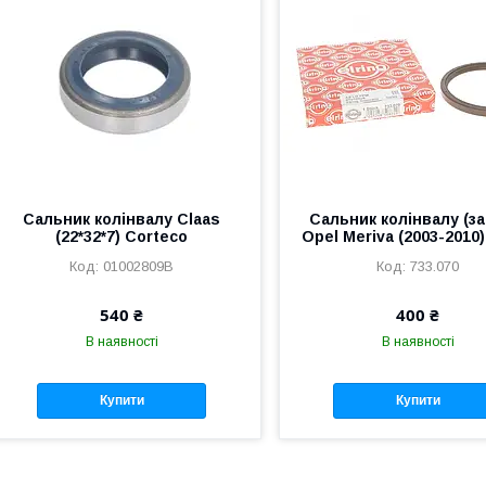
Сальник колінвалу Claas
Сальник колінвалу (за
(22*32*7) Corteco
Opel Meriva (2003-2010)
01002809B
733.070
540 ₴
400 ₴
В наявності
В наявності
Купити
Купити