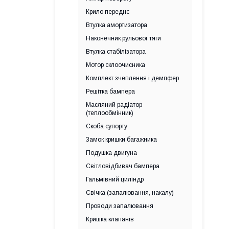
Крило переднє
Втулка амортизатора
Наконечник рульової тяги
Втулка стабілізатора
Мотор склоочисника
Комплект зчеплення і демпфер
Решітка бампера
Масляний радіатор
(теплообмінник)
Скоба супорту
Замок кришки багажника
Подушка двигуна
Світловідбивач бампера
Гальмівний циліндр
Свічка (запалювання, накалу)
Проводи запалювання
Кришка клапанів