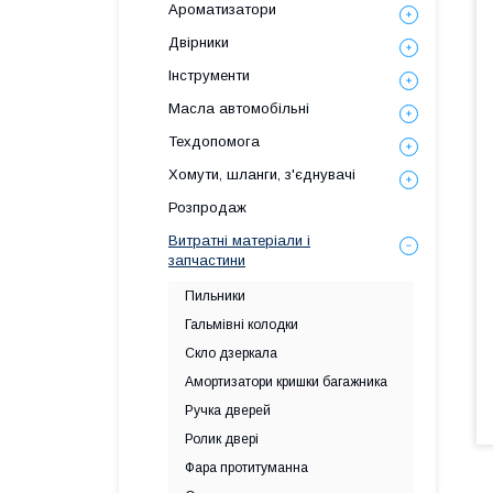
Ароматизатори
Двірники
Інструменти
Масла автомобільні
Техдопомога
Хомути, шланги, з'єднувачі
Розпродаж
Витратні матеріали і
запчастини
Пильники
Гальмівні колодки
Скло дзеркала
Амортизатори кришки багажника
Ручка дверей
Ролик двері
Фара протитуманна