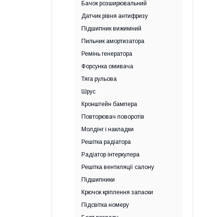
Бачок розширювальний
Датчик рівня антифризу
Підшипник вижимний
Пильник амортизатора
Ремінь генератора
Форсунка омивача
Тяга рульова
Шрус
Кронштейн бампера
Повторювач поворотів
Молдінг і накладки
Решітка радіатора
Радіатор інтеркулера
Решітка вентиляції салону
Підшипники
Крючок кріплення запаски
Підсвітка номеру