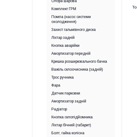
Опора шарова
Комплект ГРМ
Помпа (насос системи
охолодження)
Захист гальмівного диска
Ліхтар задній
Кнопка аварійки
Амортизатор передній
Кришка розширювального бачка
Важіль склоочисника (задній)
Трос ручника
Фара
Датчик парковки
Амортизатор задній
Радіатор
Кнопка склопідйомника
Ліхтар бічний (габарит)
Болт, гайка колісна