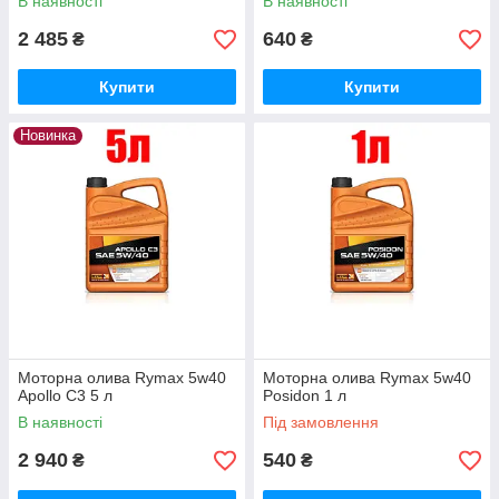
В наявності
В наявності
2 485
640
₴
₴
Купити
Купити
Новинка
Моторна олива Rymax 5w40
Моторна олива Rymax 5w40
Apollo C3 5 л
Posidon 1 л
В наявності
Під замовлення
2 940
540
₴
₴