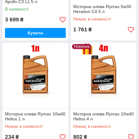
Apollo C3 LL 5 л
Моторна олива Rymax 5w30
В наявності
Heradon C4 5 л
3 699
Немає в наявності
₴
1 761
₴
Купити
Новинка
Моторна олива Rymax 10w40
Моторна олива Rymax 10w40
Helios 1 л
Helios 4 л
Немає в наявності
Немає в наявності
234
802
₴
₴