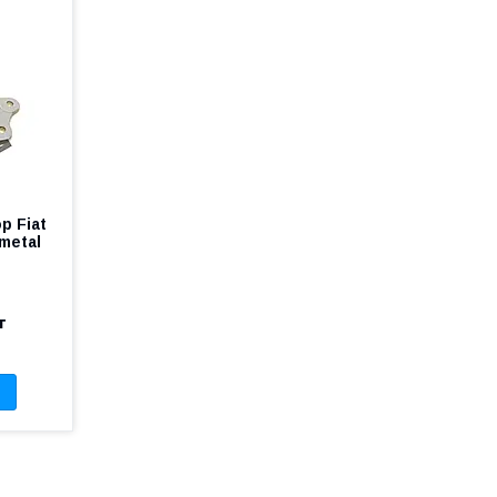
р Fiat
smetal
т