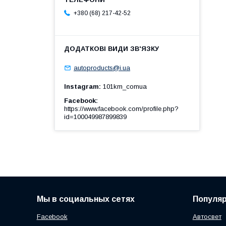
+380 (68) 217-42-52
autoproducts@i.ua
Instagram
101km_comua
Facebook
https://www.facebook.com/profile.php?
id=100049987899839
Мы в социальных сетях
Популя
Facebook
Автосвет