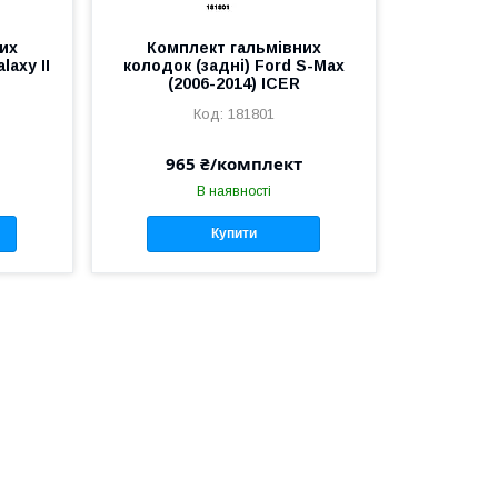
их
Комплект гальмівних
laxy II
колодок (задні) Ford S-Max
(2006-2014) ICER
181801
965 ₴/комплект
В наявності
Купити