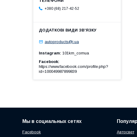
+380 (68) 217-42-52
autoproducts@i.ua
Instagram
101km_comua
Facebook
https://www.facebook.com/profile.php?
id=100049987899839
Мы в социальных сетях
Популя
Facebook
Автосвет