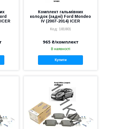
их
Комплект гальмівних
ord
колодок (задні) Ford Mondeo
 ICER
IV (2007-2014) ICER
181801
т
965 ₴/комплект
В наявності
Купити