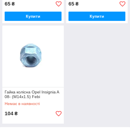
65
65
₴
₴
Купити
Купити
Гайка колісна Opel Insignia A
08- (M14x1.5) Febi
Немає в наявності
104
₴