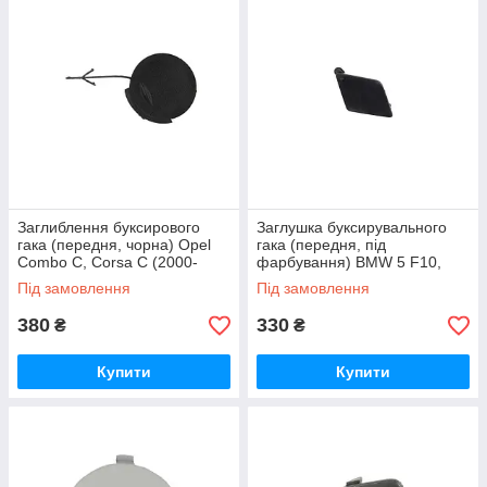
Заглиблення буксирового
Заглушка буксирувального
гака (передня, чорна) Opel
гака (передня, під
Combo C, Corsa C (2000-
фарбування) BMW 5 F10,
2003) Blic
F11 (2009-2013) Blic
Під замовлення
Під замовлення
380
330
₴
₴
Купити
Купити