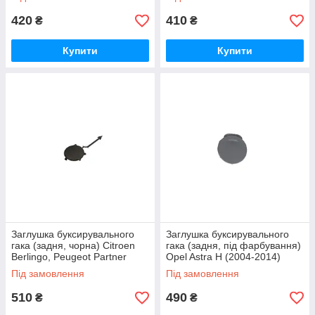
420
410
₴
₴
Купити
Купити
Заглушка буксирувального
Заглушка буксирувального
гака (задня, чорна) Citroen
гака (задня, під фарбування)
Berlingo, Peugeot Partner
Opel Astra H (2004-2014)
(2008-2012) Blic
(хетчбек) Blic
Під замовлення
Під замовлення
510
490
₴
₴