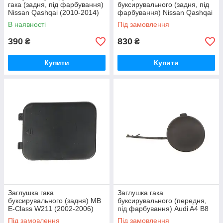
гака (задня, під фарбування)
буксирувального (задня, під
Nissan Qashqai (2010-2014)
фарбування) Nissan Qashqai
Blic
(2010-2014) OE
В наявності
Під замовлення
390
830
₴
₴
Купити
Купити
Заглушка гака
Заглушка гака
буксирувального (задня) MB
буксирувального (передня,
E-Class W211 (2002-2006)
під фарбування) Audi A4 B8
Blic
(2007-2011) Blic
Під замовлення
Під замовлення