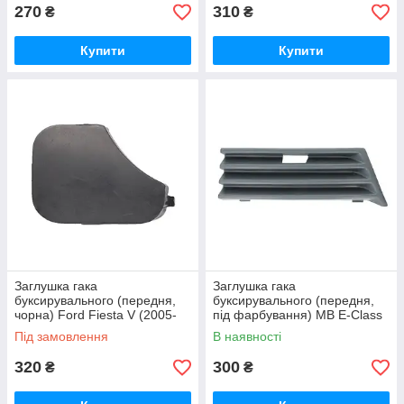
270
310
₴
₴
Купити
Купити
Заглушка гака
Заглушка гака
буксирувального (передня,
буксирувального (передня,
чорна) Ford Fiesta V (2005-
під фарбування) MB E-Class
2008) Blic
W210 (1995-1999) Blic
Під замовлення
В наявності
320
300
₴
₴