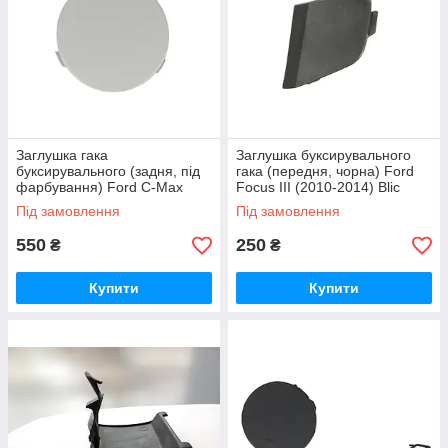
Заглушка гака
Заглушка буксирувального
буксирувального (задня, під
гака (передня, чорна) Ford
фарбування) Ford C-Max
Focus III (2010-2014) Blic
(2007-2010) Blic
Під замовлення
Під замовлення
550
250
₴
₴
Купити
Купити