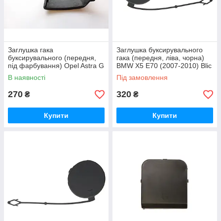
Заглушка гака
Заглушка буксирувального
буксирувального (передня,
гака (передня, ліва, чорна)
під фарбування) Opel Astra G
BMW X5 E70 (2007-2010) Blic
(1998-2009) Blic
В наявності
Під замовлення
270
320
₴
₴
Купити
Купити