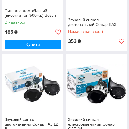
Сигнал автомобільний
(високий тон/500HZ) Bosch
Звуковий сигнал
В наявності
двотональний Сонар ВАЗ
485
Немає в наявності
₴
353
₴
Купити
Звуковий сигнал
Звуковий сигнал
двотональний Сонар ГАЗ 12
електромагнітний Сонар
В
GAZ-24