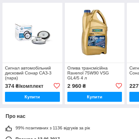
Сигнал автомобільний
Олива трансмісійна
Сигн
дисковий Сонар САЗ-3
Ravenol 75W90 VSG
Сона
(пара)
GL4/5 4 л
374
2 960
227
₴/комплект
₴
Купити
Купити
Про нас
99% позитивних з 1136 відгуків за рік
Працює з 13.06.2017