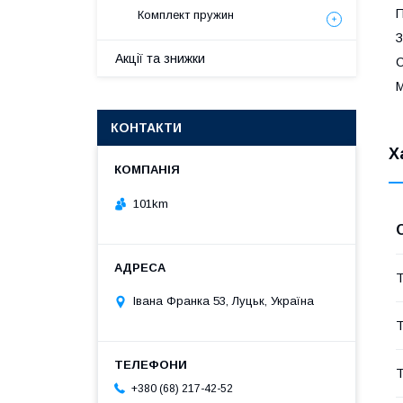
П
Комплект пружин
З
Акції та знижки
С
М
КОНТАКТИ
Х
101km
Т
Івана Франка 53, Луцьк, Україна
Т
Т
+380 (68) 217-42-52