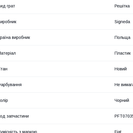
ид грат
Решітка
иробник
Signeda
раїна виробник
Польща
атеріал
Пластик
Стан
Новий
Фарбування
Не вимаг
олір
Чорний
од запчастини
PFT0703
умісність з маркою
Fiat