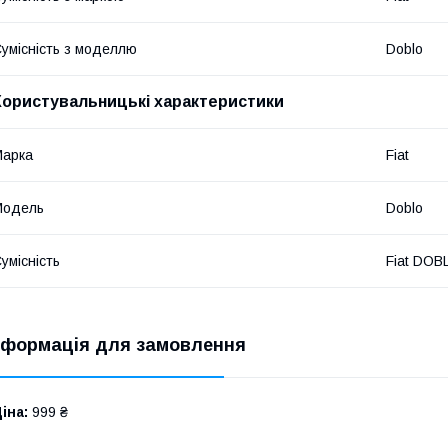
умісність з моделлю
Doblo
Користувальницькі характеристики
Марка
Fiat
Модель
Doblo
умісність
Fiat DOBL
нформація для замовлення
іна:
999 ₴