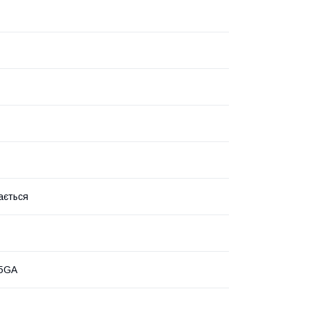
ається
5GA