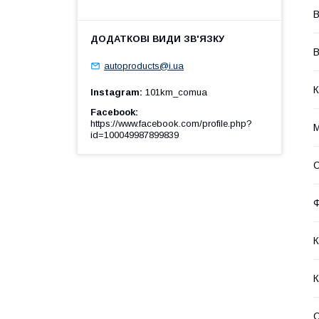
В
В
autoproducts@i.ua
К
Instagram
101km_comua
Facebook
https://www.facebook.com/profile.php?
М
id=100049987899839
К
К
С