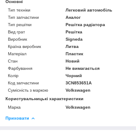
Основні
Тип техніки
Легковий автомобіль
Тип запчастини
Аналог
Тип решітки
Решітка радіатора
Вид грат
Решітка
Виробник
Signeda
Країна виробник
Литва
Матеріал
Пластик
Стан
Новий
Фарбування
Не вимагається
Колір
Чорний
Код запчастини
3CN853651A
Сумісність з маркою
Volkswagen
Користувальницькі характеристики
Марка
Volkswagen
Приховати