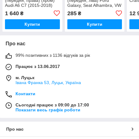
(передня, права) (хром)
(передня, ліва) Ford
Craf
Audi A6 С7 (2015-2018)
Galaxy, Seat Alhambra, VW
Signeda
Sharan (1995-2001)
1 640
285
12 
₴
₴
Signeda
Купити
Купити
Про нас
99% позитивних з 1136 відгуків за рік
Працює з 13.06.2017
м. Луцьк
Івана Франка 53, Луцьк, Україна
Контакти
Сьогодні працює з 09:00 до 17:00
Показати весь графік роботи
Про нас