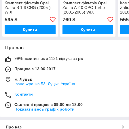
Комплект фільтрів Opel
Комплект фільтрів Opel
Комп
Zafira B 1.6 CNG (2005-)
Zafira A 2.0 OPC Turbo
Zafi
WIX
(2001-2005) WIX
2010
595
760
555
₴
₴
Купити
Купити
Про нас
99% позитивних з 1131 відгука за рік
Працює з 13.06.2017
м. Луцьк
Івана Франка 53, Луцьк, Україна
Контакти
Сьогодні працює з 09:00 до 18:00
Показати весь графік роботи
Про нас