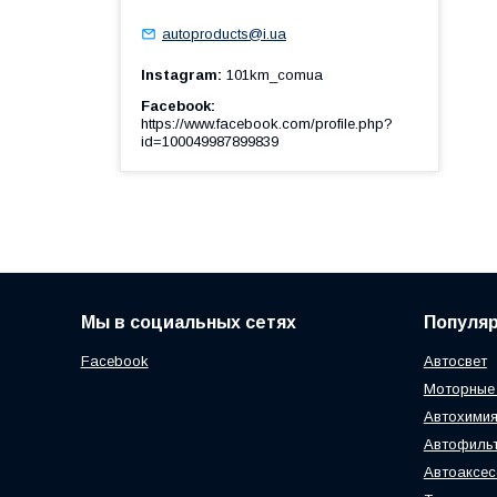
autoproducts@i.ua
Instagram
101km_comua
Facebook
https://www.facebook.com/profile.php?
id=100049987899839
Мы в социальных сетях
Популя
Facebook
Автосвет
Моторные
Автохимия
Автофиль
Автоаксе