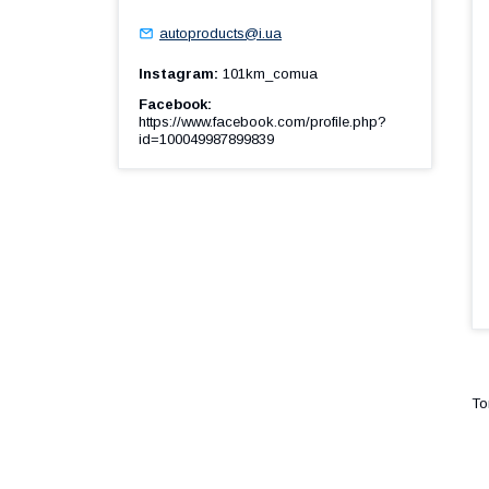
autoproducts@i.ua
Instagram
101km_comua
Facebook
https://www.facebook.com/profile.php?
id=100049987899839