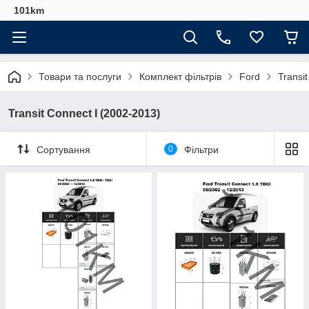
101km
Товари та послуги
Комплект фільтрів
Ford
Transi
Transit Connect I (2002-2013)
Сортування
0
Фільтри