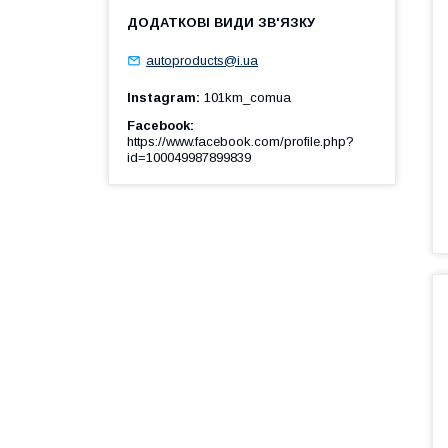
autoproducts@i.ua
Instagram
101km_comua
Facebook
https://www.facebook.com/profile.php?
id=100049987899839