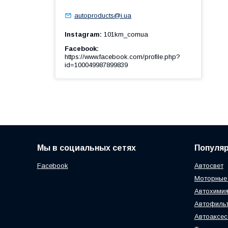
autoproducts@i.ua
Instagram
101km_comua
Facebook
https://www.facebook.com/profile.php?
id=100049987899839
Мы в социальных сетях
Популя
Facebook
Автосвет
Моторные
Автохимия
Автофиль
Автоаксе