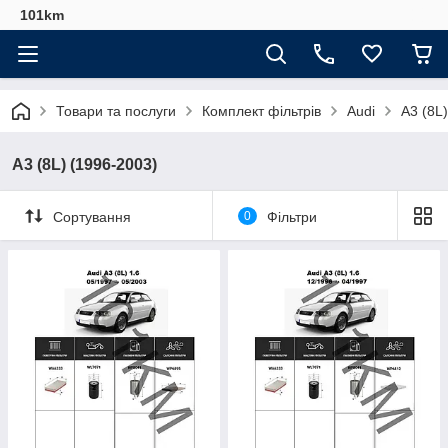
101km
Товари та послуги
Комплект фільтрів
Audi
A3 (8L
A3 (8L) (1996-2003)
Сортування
0
Фільтри