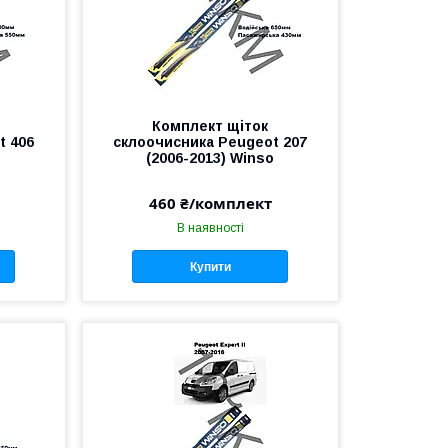
Комплект щіток
t 406
склоочисника Peugeot 207
o
(2006-2013) Winso
460 ₴/комплект
В наявності
Купити