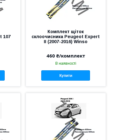
Комплект щіток
t 107
склоочисника Peugeot Expert
o
II (2007-2016) Winso
460 ₴/комплект
В наявності
Купити