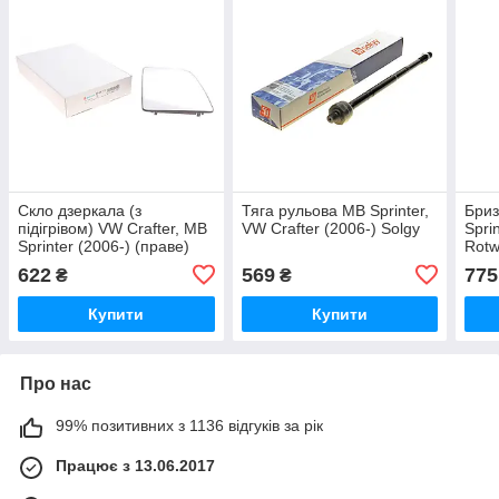
Скло дзеркала (з
Тяга рульова MB Sprinter,
Бриз
підігрівом) VW Crafter, MB
VW Crafter (2006-) Solgy
Spri
Sprinter (2006-) (праве)
Rotw
(верхнє) Alkar
622
569
775
₴
₴
Купити
Купити
Про нас
99% позитивних з 1136 відгуків за рік
Працює з 13.06.2017