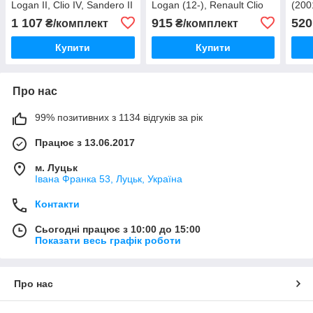
Logan II, Clio IV, Sandero II
Logan (12-), Renault Clio
(200
(2011-)
IV/Sandero/Twingo (13-),
1 107
915
520
₴/комплект
₴/комплект
Smart Fortwo (14-)
Купити
Купити
Про нас
99% позитивних з 1134 відгуків за рік
Працює з 13.06.2017
м. Луцьк
Івана Франка 53, Луцьк, Україна
Контакти
Сьогодні працює з 10:00 до 15:00
Показати весь графік роботи
Про нас