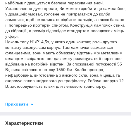
найбільш підвищується безпека пересування вночі.
Установлення дуже просте, Ви можете зробити це самостійно,
у домашніх умовах, головне не притрагатися до колби
лампочки, щоб не залишати відбитки пальців, а також бажано
її попередньо протерти спиртом. Конструкція лампочок стійка
до вібрацій, а розмір відповідає стандартам посадкових місць
у фарі.
Цоколь типу Н1/P14,5s, у якого один контакт, роль другого
контакту виконує сам корпус. Такі лампочки вважаються
фланцевими, вони мають обмежену відстань між металевим
фланцем і спіраллю, що дає змогу розміщувати її порівняно
відбивача на потрібній відстані. За споживаної потужності 55
Вт, сила світлового потоку 1550 Лм. Колба прозора,
нефарбована, виготовлена з якісного скла, вона міцніша та
скорочує вплив шкідливого ультрафіолету. Робоча напруга 12
В, застосовуваність тільки для легкового транспорту.
Приховати
Характеристики