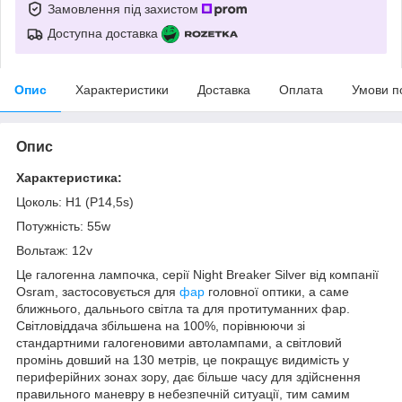
Замовлення під захистом
Доступна доставка
Опис
Характеристики
Доставка
Оплата
Умови п
Опис
Характеристика:
Цоколь: Н1 (P14,5s)
Потужність: 55w
Вольтаж: 12v
Це галогенна лампочка, серії Night Breaker Silver від компанії
Osram, застосовується для
фар
головної оптики, а саме
ближнього, дальнього світла та для протитуманних фар.
Світловіддача збільшена на 100%, порівнюючи зі
стандартними галогеновими автолампами, а світловий
промінь довший на 130 метрів, це покращує видимість у
периферійних зонах зору, дає більше часу для здійснення
правильного маневру в небезпечній ситуації, тим самим