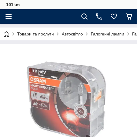
101km
Товари та послуги
Автосвітло
Галогенні лампи
Га