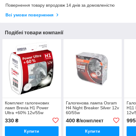
Повернення товару впродовж 14 днів за домовленістю
Всі умови повернення
Подібні товари компанії
Комплект галогенових
Галогенова лампа Osram
Гало
ламп Brevia H1 Power
H4 Night Breaker Silver 12v
H11 
Ultra +60% 12v/55w
60/55w
12v/
330
400
995
₴
₴/комплект
Купити
Купити