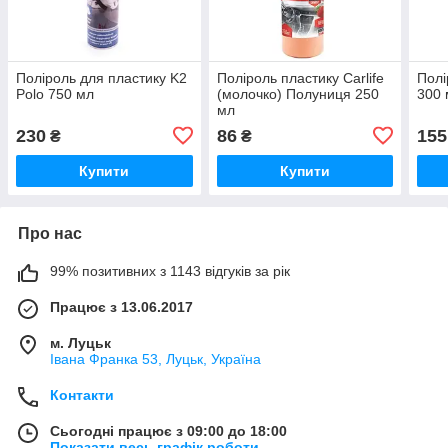
Поліроль для пластику K2
Поліроль пластику Carlife
Полі
Polo 750 мл
(молочко) Полуниця 250
300 
мл
230
86
155
₴
₴
Купити
Купити
Про нас
99% позитивних з 1143 відгуків за рік
Працює з 13.06.2017
м. Луцьк
Івана Франка 53, Луцьк, Україна
Контакти
Сьогодні працює з 09:00 до 18:00
Показати весь графік роботи