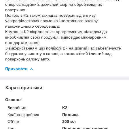
створює надійний, захисний шар на оброблюваних
поверхнях.
Поліроль K2 також захищає поверхні від впливу
ультрафіолетових променів і негативного впливу
навколишнього середовища.
Компанія K2 відрізняється прогресивним підходом до
виробництва своєї продукції, відповідає міжнародним
стандартам якості.
З використанням цієї поліролі Ви на довгий час забезпечуєте
бездоганну чистоту в салоні, а також свіжий і чистий вид
поверхонь салону авто.
Приховати
Характеристики
Основні
Виробник
K2
Країна виробник
Польща
Об`єм
300 мл
Тип
Поліроль для торпедо