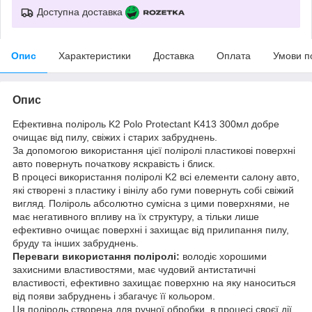
Доступна доставка
Опис
Характеристики
Доставка
Оплата
Умови п
Опис
Ефективна поліроль K2 Polo Protectant K413 300мл добре
очищає від пилу, свіжих і старих забруднень.
За допомогою використання цієї поліролі пластикові поверхні
авто повернуть початкову яскравість і блиск.
В процесі використання поліролі K2 всі елементи салону авто,
які створені з пластику і вінілу або гуми повернуть собі свіжий
вигляд. Поліроль абсолютно сумісна з цими поверхнями, не
має негативного впливу на їх структуру, а тільки лише
ефективно очищає поверхні і захищає від прилипання пилу,
бруду та інших забруднень.
Переваги використання поліролі:
володіє хорошими
захисними властивостями, має чудовий антистатичні
властивості, ефективно захищає поверхню на яку наноситься
від появи забруднень і збагачує її кольором.
Ця поліроль створена для ручної обробки, в процесі своєї дії