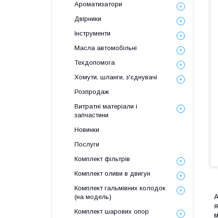
Ароматизатори
Двірники
Інструменти
Масла автомобільні
Техдопомога
Хомути, шланги, з'єднувачі
Розпродаж
Витратні матеріали і
запчастини
Новинки
Послуги
Комплект фільтрів
Комплект оливи в двигун
Комплект гальмівних колодок
А
(на модель)
я
Комплект шарових опор
м