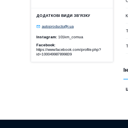
О
К
autoproducts@i.ua
Т
Instagram
101km_comua
Facebook
Т
https://www.facebook.com/profile.php?
id=100049987899839
І
Ц