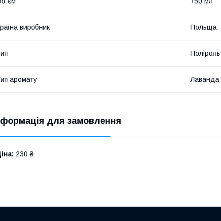
б`єм
750 мл
раїна виробник
Польща
ип
Поліроль
ип аромату
Лаванда
нформація для замовлення
іна:
230 ₴