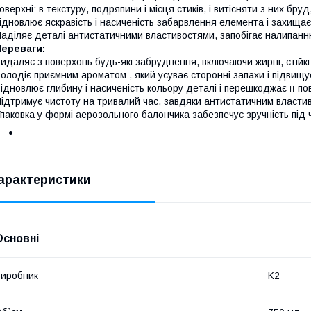
оверхні: в текстуру, подряпини і місця стиків, і витісняти з них б
ідновлює яскравість і насиченість забарвлення елемента і захища
аділяє деталі антистатичними властивостями, запобігає налипанню
Переваги:
идаляє з поверхонь будь-які забруднення, включаючи жирні, стійкі і
олодіє приємним ароматом , який усуває сторонні запахи і підвищу
ідновлює глибину і насиченість кольору деталі і перешкоджає її п
ідтримує чистоту на тривалий час, завдяки антистатичним власти
паковка у формі аерозольного балончика забезпечує зручність під 
арактеристики
Основні
иробник
K2