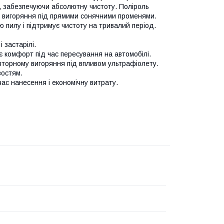
руд, забезпечуючи абсолютну чистоту. Поліроль
є вигоряння під прямими сонячними променями.
 пилу і підтримує чистоту на тривалий період.
 застарілі.
є комфорт під час пересування на автомобілі.
овторному вигоряння під впливом ультрафіолету.
востям.
час нанесення і економічну витрату.