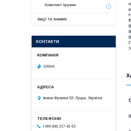
п
Комплект пружин
в
Н
Акції та знижки
В
В
В
КОНТАКТИ
П
У
101km
Х
Івана Франка 53, Луцьк, Україна
В
+380 (68) 217-42-52