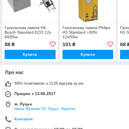
Галогенова лампа H4
Галогенова лампа Philips
Гало
Bosch Standard ECO 12v
H3 Standard +30%
H1 S
60/55w
12v/55w
88
101
68
₴
₴
Купити
Купити
Про нас
99% позитивних з 1139 відгуків за рік
Працює з 13.06.2017
м. Луцьк
Івана Франка 53, Луцьк, Україна
Контакти