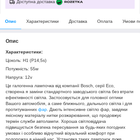
Доступна доставка
Опис
Характеристики
Доставка
Оплата
Умови п
Опис
Характеристики:
Цоколь: Н1 (P14,5s)
Потужність: 55w
Напруга: 12v
Це галогенна лампочка від компанії Bosch, серії Eco,
створена я заміни стандартного заводського світла без втрати
ефективності світла. Застосовується для головної оптики
Вашого автомобіля, а саме ближнього, дальнього світла і для
протитуманних
фар
. Дають інтенсивне світло фар, завдяки
якісному матеріалу нитки розжарювання, що продовжує
термін служби автолампи. Хороша світловіддача
підвищується безпека пересування за будь-яких погодних
умовах і особливо відчутний візуальний комфорт при
подорожах в нічний час. Установка таких лампочок дуже