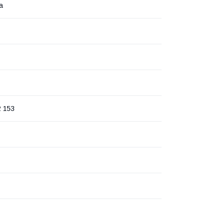
а
2 153