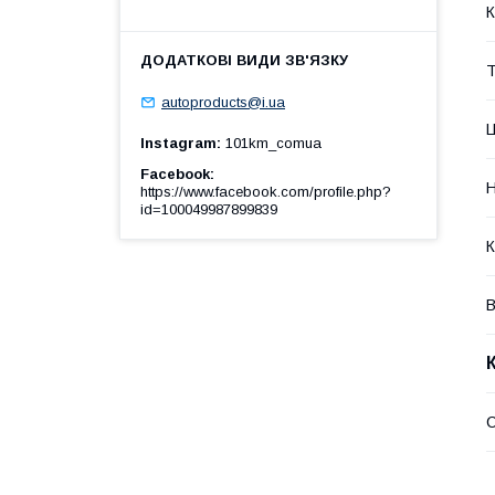
К
Т
autoproducts@i.ua
Ц
Instagram
101km_comua
Facebook
Н
https://www.facebook.com/profile.php?
id=100049987899839
К
В