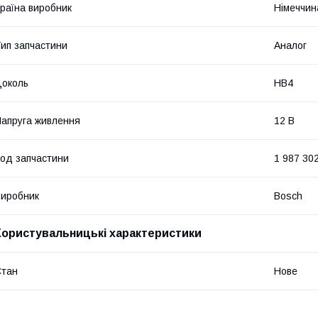
раїна виробник
Німеччин
ип запчастини
Аналог
околь
HB4
апруга живлення
12 В
од запчастини
1 987 30
иробник
Bosch
Користувальницькі характеристики
Стан
Нове