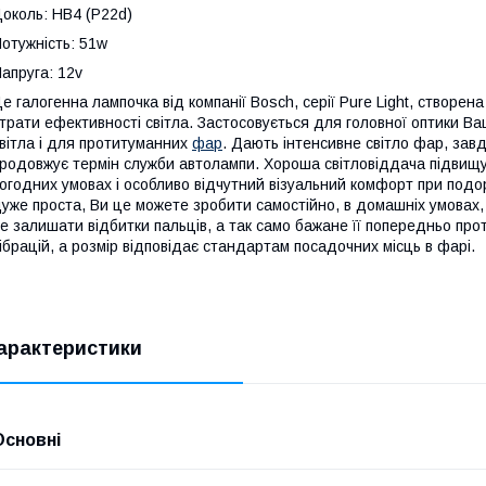
околь: HB4 (P22d)
отужність: 51w
апруга: 12v
е галогенна лампочка від компанії Bosch, серії Pure Light, створен
трати ефективності світла. Застосовується для головної оптики Ва
вітла і для протитуманних
фар
. Дають інтенсивне світло фар, зав
родовжує термін служби автолампи. Хороша світловіддача підвищу
огодних умовах і особливо відчутний візуальний комфорт при подор
уже проста, Ви це можете зробити самостійно, в домашніх умовах,
е залишати відбитки пальців, а так само бажане її попередньо про
ібрацій, а розмір відповідає стандартам посадочних місць в фарі.
арактеристики
Основні