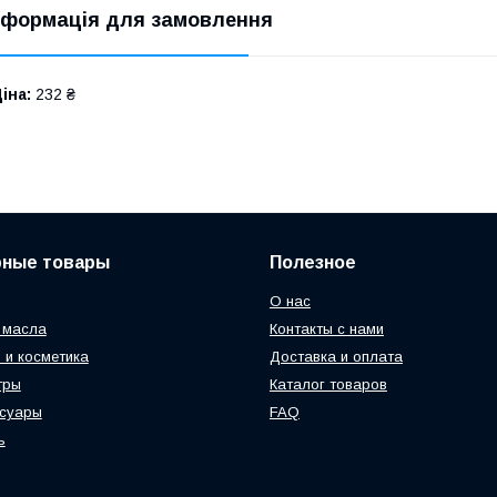
нформація для замовлення
іна:
232 ₴
рные товары
Полезное
О нас
 масла
Контакты с нами
 и косметика
Доставка и оплата
тры
Каталог товаров
ссуары
FAQ
ь