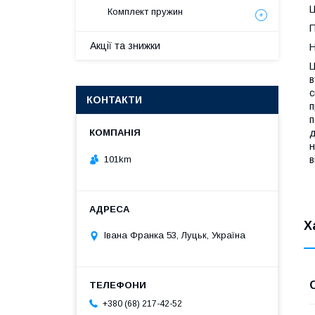
Ц
Комплект пружин
П
Акції та знижки
Н
Ц
в
с
КОНТАКТИ
п
п
д
н
101km
в
Х
Івана Франка 53, Луцьк, Україна
+380 (68) 217-42-52