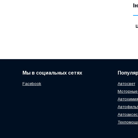
І
Ц
Мы в социальных сетях
Популя
Facebook
Автосвет
Моторные
Автохимия
Автофиль
Автоаксе
Техпомощ