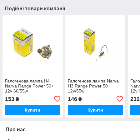
Подібні товари компанії
Галогенова лампа H4
Галогенова лампа Narva
Гало
Narva Range Power 50+
H3 Range Power 50+
Narv
12v 60/55w
12v/55w
12v 
153
146
232
₴
₴
Купити
Купити
Про нас