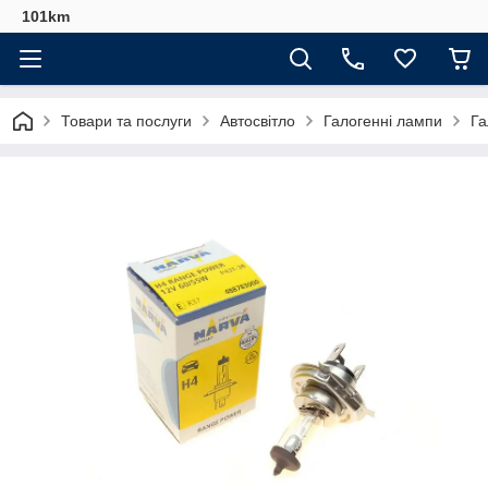
101km
Товари та послуги
Автосвітло
Галогенні лампи
Га