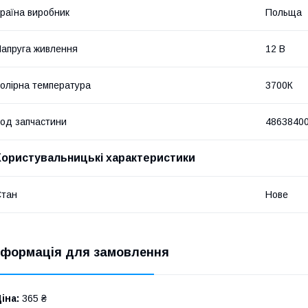
раїна виробник
Польща
апруга живлення
12 В
олірна температура
3700К
од запчастини
4863840
Користувальницькі характеристики
Стан
Нове
нформація для замовлення
іна:
365 ₴