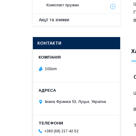
Ц
Комплект пружин
П
Акції та знижки
В
КОНТАКТИ
Х
101km
Ц
Івана Франка 53, Луцьк, Україна
В
Т
+380 (68) 217-42-52