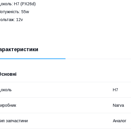
околь: Н7 (PX26d)
отужність: 55w
ольтаж: 12v
арактеристики
Основні
околь
H7
иробник
Narva
ип запчастини
Аналог