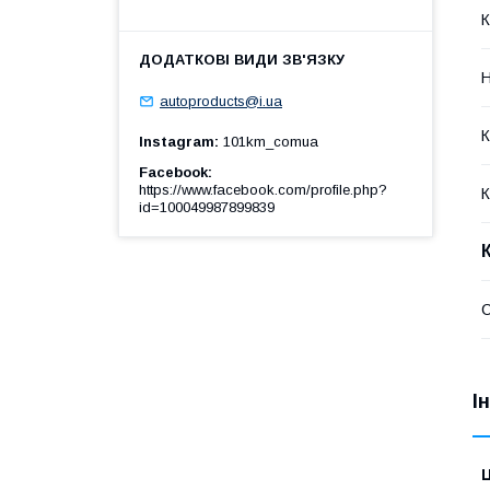
К
Н
autoproducts@i.ua
К
Instagram
101km_comua
Facebook
https://www.facebook.com/profile.php?
К
id=100049987899839
І
Ц