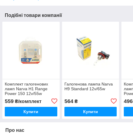
Подібні товари компанії
Комплект галогенових
Галогенова лампа Narva
Комп
ламп Narva H1 Range
H9 Standard 12v/65w
ламп
Power 150 12v/55w
Powe
559
564
496
₴/комплект
₴
Купити
Купити
Про нас